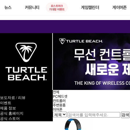
로스트아크
뉴스
커뮤니티
게임캘린더
게이머존
기대평 이벤트
터틀비치 커뮤니티
전체
PC헤드셋
보도자료 / 리뷰
컨트롤러
이벤트
주변용품
제품 정보
이어폰
공식 홈페이지
공식 스토어