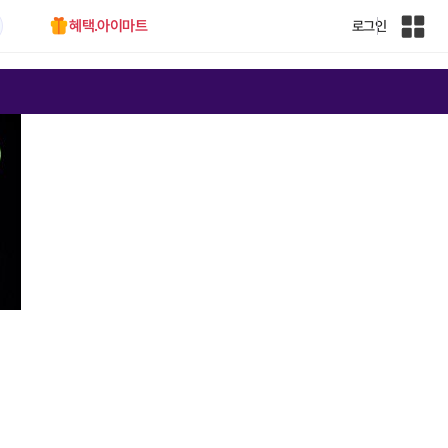
혜택.아이마트
로그인
인
벤
전
체
사
이
트
맵