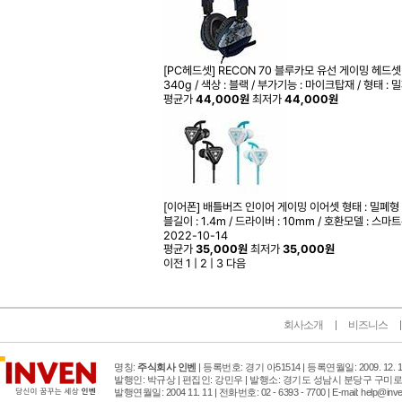
[PC헤드셋] RECON 70 블루카모
유선 게이밍 헤드셋 / 드
340g / 색상 : 블랙 / 부가기능 : 마이크탑재 / 형태 :
평균가
44,000원
최저가
44,000원
[이어폰] 배틀버즈 인이어 게이밍 이어셋
형태 : 밀폐형 
블길이 : 1.4m / 드라이버 : 10mm / 호환모델 : 
2022-10-14
평균가
35,000원
최저가
35,000원
이전
1
|
2
|
3
다음
회사소개
비즈니스
명칭:
주식회사 인벤
| 등록번호: 경기 아51514 |
등록연월일: 2009. 12. 
발행인: 박규상 | 편집인: 강민우 |
발행소: 경기도 성남시 분당구 구미로 
발행연월일: 2004 11. 11 |
전화번호: 02 - 6393 - 7700 | E-mail: help@inve