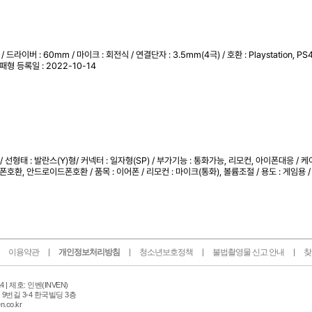
라이버 : 60mm / 마이크 : 회전식 / 연결단자 : 3.5mm(4극) / 호환 : Playstation, PS4, 
 밀패형
등록일 : 2022-10-14
/ 선형태 : 발란스(Y)형/ 커넥터 : 일자형(SP) / 부가기능 : 통화가능, 리모컨, 아이폰대응 / 케
스마트폰호환, 안드로이드폰호환 / 품목 : 이어폰 / 리모컨 : 마이크(통화), 볼륨조절 / 용도 : 게임
이용약관
개인정보처리방침
청소년보호정책
불법촬영물 신고 안내
찾
14 | 제호: 인벤
(INVEN)
9번길 3-4 한국빌딩 3층
n.co.kr